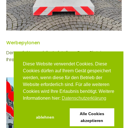
Werbepylonen
Der perfekte, mobile Aufsteller z. B. zur Platzierung
Ihrer Werbebotschaft
Diese Website verwendet Cookies. Diese
Cookies dürfen auf Ihrem Gerät gespeichert
werden, wenn diese für den Betrieb der
Website erforderlich sind. Für alle weiteren
Cookies wird Ihre Erlaubnis benötigt. Weitere
Informationen hier:
Datenschutzerklärung
Alle Cookies
ablehnen
akzeptieren